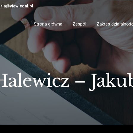
ria@viewlegal.pl
Strona główna
Zespół
Zakres działalnośc
Halewicz – Jaku