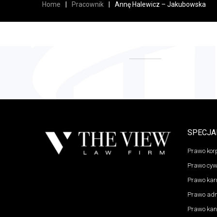
Home
|
Pracownik
|
Annę Halewicz – Jakubowska
SPECJA
Prawo korp
Prawo cyw
Prawo kar
Prawo adm
Prawo kan