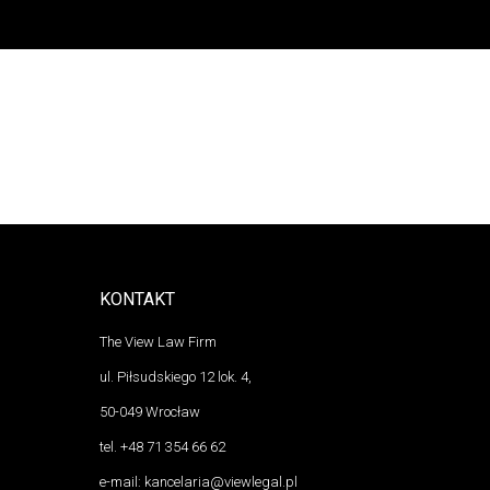
KONTAKT
The View Law Firm
ul. Piłsudskiego 12 lok. 4,
50-049 Wrocław
tel.
+48 71 354 66 62
e-mail:
kancelaria@viewlegal.pl