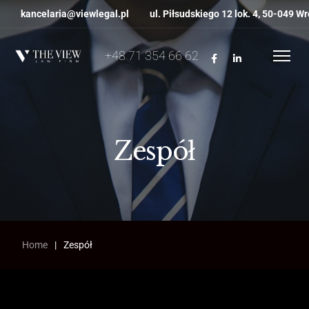
kancelaria@viewlegal.pl
ul. Piłsudskiego 12 lok. 4, 50-049 W
+48 71 354 66 62
Zespół
Home
|
Zespół