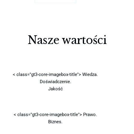
Nasze wartości
< class="gt3-core-imagebox-title">
Wiedza.
Doświadczenie.
Jakość
< class="gt3-core-imagebox-title">
Prawo.
Biznes.