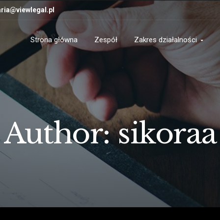
ria@viewlegal.pl
Strona główna
Zespół
Zakres działalności
Author: sikoraa