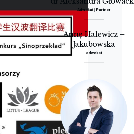
dr Aleksandra Głowack
Adwokat | Partner
Annę Halewicz –
Jakubowska
adwokat