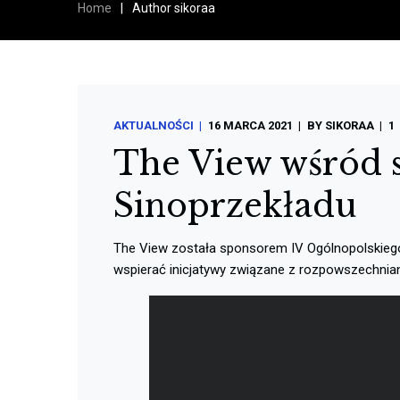
Home
|
Author sikoraa
AKTUALNOŚCI
16 MARCA 2021
BY
SIKORAA
1
The View wśród 
Sinoprzekładu
The View została sponsorem IV Ogólnopolskiego 
wspierać inicjatywy związane z rozpowszechniani