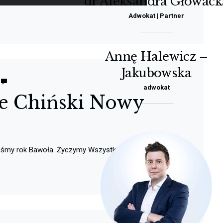
dr Aleksandra Głowack
Adwokat | Partner
Annę Halewicz –
Jakubowska
adwokat
je Chiński Nowy
liśmy rok Bawoła. Życzymy Wszystkiego Naj!