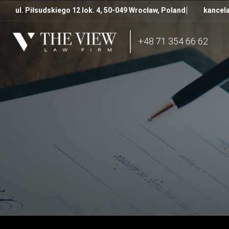
ul. Piłsudskiego 12 lok. 4, 50-049 Wrocław, Poland
kancela
+48 71 354 66 62