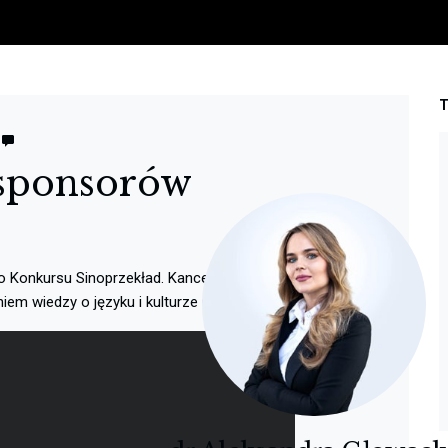
sponsorów
Konkursu Sinoprzekład. Kancelaria wspiera i będzie
em wiedzy o języku i kulturze Chin.