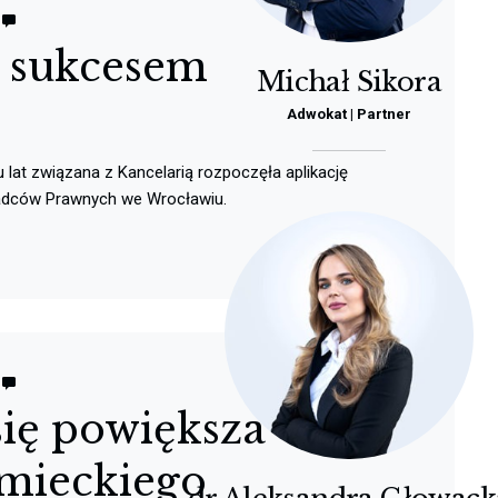
z sukcesem
Michał Sikora
Adwokat | Partner
u lat związana z Kancelarią rozpoczęła aplikację
adców Prawnych we Wrocławiu.
się powiększa –
emieckiego